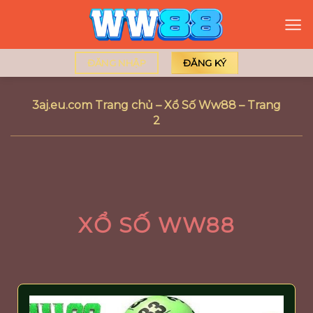
Bỏ
qua
nội
dung
ĐĂNG NHẬP
ĐĂNG KÝ
3aj.eu.com
Trang chủ
–
Xổ Số Ww88
–
Trang
2
XỔ SỐ WW88