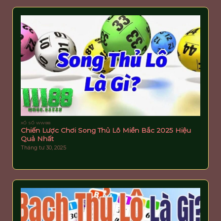
XỔ SỐ WW88
Chiến Lược Chơi Song Thủ Lô Miền Bắc 2025 Hiệu
Quả Nhất
Tháng tư 30, 2025