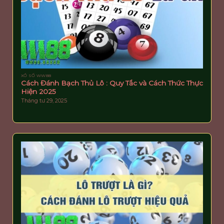
XỔ SỐ WW88
Cách Đánh Bạch Thủ Lô : Quy Tắc và Cách Thức Thực
Hiện 2025
Tháng tư 29, 2025