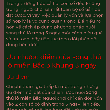
Trong trường hợp cả hai con số đều không
trúng, người chơi sẽ mất toàn bộ số tiền đã
đặt cược. Vì vậy, việc quản lý vốn và lựa chọn
số hợp lý là vô cùng quan trọng. Để hiểu rõ
hơn về cách áp dụng phương pháp nuôi
song thủ lô trong 3 ngày một cách hiệu quả
và an toàn, hãy tiếp tục theo dõi phần nội
dung bên dưới.
Ưu nhược điểm của song thủ
lô miền Bắc 3 khung 3 ngày
Ưu điểm
Chi phí tham gia thấp là một trong những
ưu điểm nổi bật của chiến lược nuôi
Song
thủ lô miền Bắc
. Người chơi chỉ cần dồn vốn
vào 2 con số cố định trong 3 ngày liên tiếp,
đồng thời có thể linh hoạt điều chỉnh mức