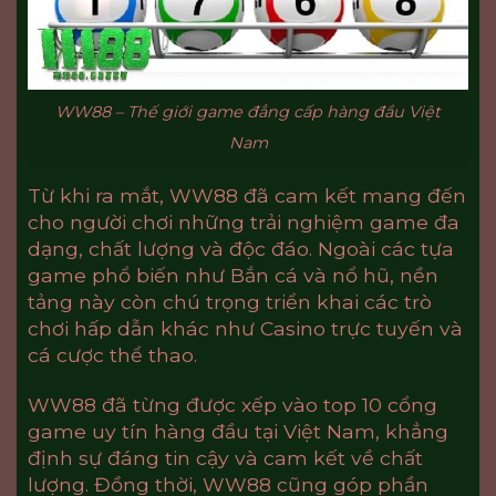
WW88 – Thế giới game đẳng cấp hàng đầu Việt
Nam
Từ khi ra mắt, WW88 đã cam kết mang đến
cho người chơi những trải nghiệm game đa
dạng, chất lượng và độc đáo. Ngoài các tựa
game phổ biến như Bắn cá và nổ hũ, nền
tảng này còn chú trọng triển khai các trò
chơi hấp dẫn khác như Casino trực tuyến và
cá cược thể thao.
WW88 đã từng được xếp vào top 10 cổng
game uy tín hàng đầu tại Việt Nam, khẳng
định sự đáng tin cậy và cam kết về chất
lượng. Đồng thời, WW88 cũng góp phần