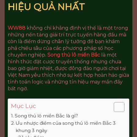
HIỆU QUẢ NHẤT
WW88
không chỉ khẳng định vị thế là một trong
những nền tảng giải trí trực tuyến hàng đầu mà
còn là điểm dừng chân lý tưởng để bạn khám
phá chiều sâu của các phương pháp số học
chuyên nghiệp.
Song thủ lô miền Bắc
là một
hình thức đặt cược truyền thống nhưng chưa
bao giờ giảm nhiệt, được đông đảo người chơi tại
Việt Nam yêu thích nhờ sự kết hợp hoàn hảo giữa
tính toán logic và những tín hiệu may mắn đầy
bất ngờ.
Mục Lục
Song thủ lô miền Bắc là gì?
Ưu nhược điểm của song thủ lô miền Bắc 3
khung 3 ngày