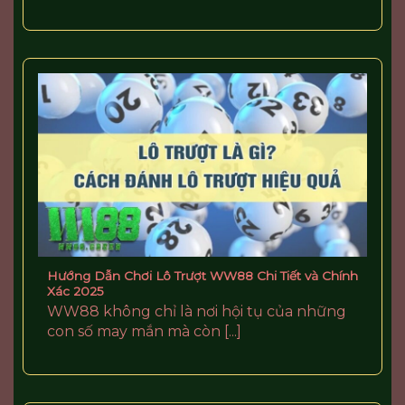
Hướng Dẫn Chơi Lô Trượt WW88 Chi Tiết và Chính
Xác 2025
WW88 không chỉ là nơi hội tụ của những
con số may mắn mà còn [...]