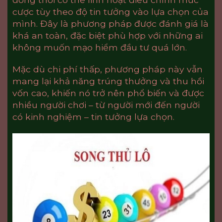
cược tùy theo độ tin tưởng vào lựa chọn của
mình. Đây là phương pháp được đánh giá là
khá an toàn, đặc biệt phù hợp với những ai
không muốn mạo hiểm đầu tư quá lớn.
Mặc dù chi phí thấp, phương pháp này vẫn
mang lại khả năng trúng thưởng và thu hồi
vốn cao, khiến nó trở nên phổ biến và được
nhiều người chơi – từ người mới đến người
có kinh nghiệm – tin tưởng lựa chọn.