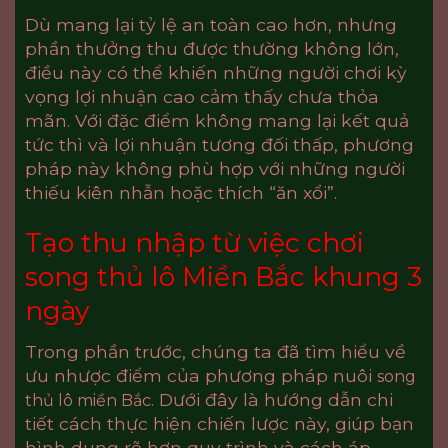
Dù mang lại tỷ lệ an toàn cao hơn, nhưng
phần thưởng thu được thường không lớn,
điều này có thể khiến những người chơi kỳ
vọng lợi nhuận cao cảm thấy chưa thỏa
mãn. Với đặc điểm không mang lại kết quả
tức thì và lợi nhuận tương đối thấp, phương
pháp này không phù hợp với những người
thiếu kiên nhẫn hoặc thích “ăn xổi”.
Tạo thu nhập từ việc chơi
song thủ lô Miền Bắc khung 3
ngày
Trong phần trước, chúng ta đã tìm hiểu về
ưu nhược điểm của phương pháp nuôi
song
. Dưới đây là hướng dẫn chi
thủ lô miền Bắc
tiết cách thực hiện chiến lược này, giúp bạn
hình dung rõ hơn quy trình và cách áp