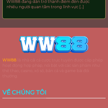
WW88 đang dần trở thành điểm đến được
nhiều người quan tâm trong lĩnh vực [...]
WW88
là nhà cái cá cược trực tuyến được cấp phép
hoạt động hợp pháp, nổi bật với các sản phẩm như
thể thao, casino, xổ số, bắn cá và game bài đổi
thưởng.
VỀ CHÚNG TÔI