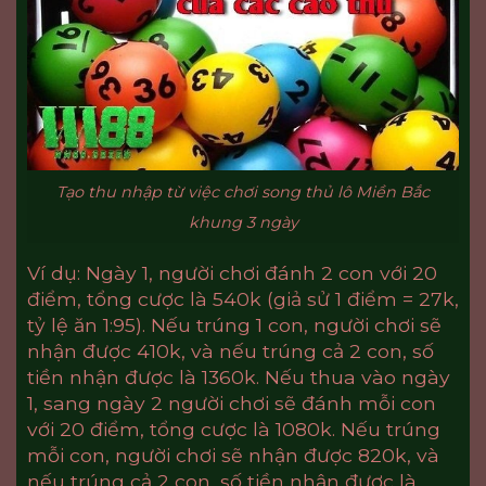
Tạo thu nhập từ việc chơi song thủ lô Miền Bắc
khung 3 ngày
Ví dụ: Ngày 1, người chơi đánh 2 con với 20
điểm, tổng cược là 540k (giả sử 1 điểm = 27k,
tỷ lệ ăn 1:95). Nếu trúng 1 con, người chơi sẽ
nhận được 410k, và nếu trúng cả 2 con, số
tiền nhận được là 1360k. Nếu thua vào ngày
1, sang ngày 2 người chơi sẽ đánh mỗi con
với 20 điểm, tổng cược là 1080k. Nếu trúng
mỗi con, người chơi sẽ nhận được 820k, và
nếu trúng cả 2 con, số tiền nhận được là