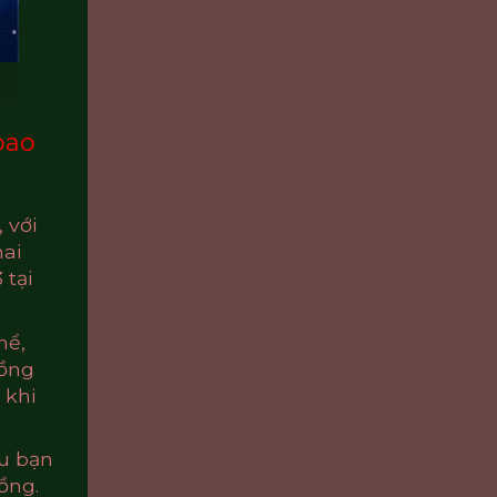
bao
 với
hai
 tại
hể,
đồng
 khi
ếu bạn
ồng.