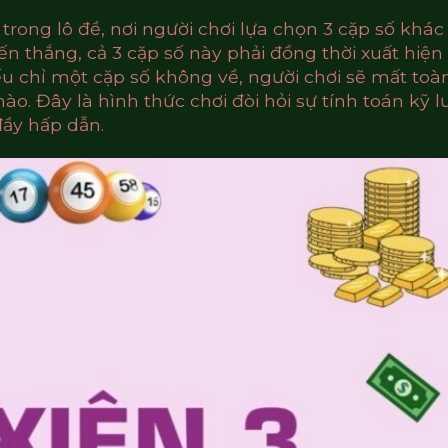
 trong lô đề, nơi người chơi lựa chọn 3 cặp số khá
n thắng, cả 3 cặp số này phải đồng thời xuất hiện
u chỉ một cặp số không về, người chơi sẽ mất toà
. Đây là hình thức chơi đòi hỏi sự tính toán kỹ 
đầy hấp dẫn.