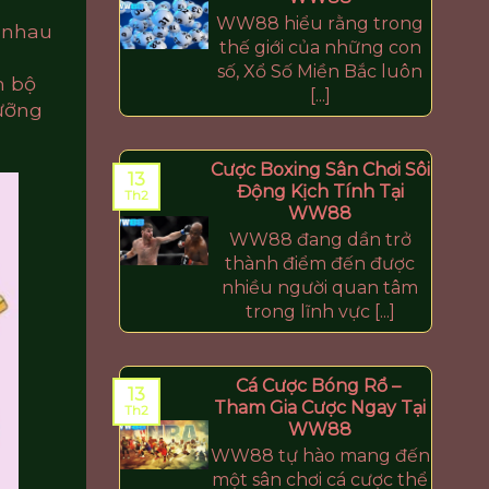
WW88 hiểu rằng trong
c nhau
thế giới của những con
số, Xổ Số Miền Bắc luôn
n bộ
[...]
lưỡng
Cược Boxing Sân Chơi Sôi
13
Động Kịch Tính Tại
Th2
WW88
WW88 đang dần trở
thành điểm đến được
nhiều người quan tâm
trong lĩnh vực [...]
Cá Cược Bóng Rổ –
13
Tham Gia Cược Ngay Tại
Th2
WW88
WW88 tự hào mang đến
một sân chơi cá cược thể