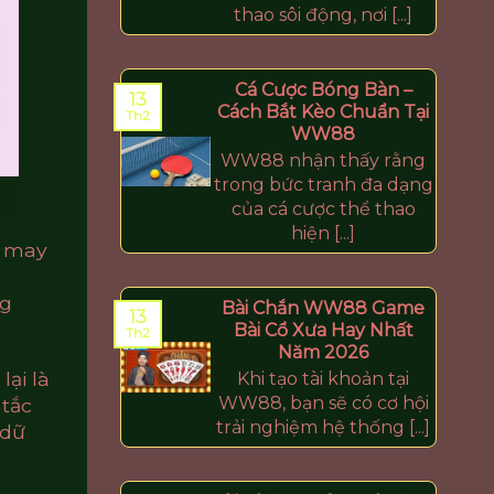
thao sôi động, nơi [...]
Cá Cược Bóng Bàn –
13
Cách Bắt Kèo Chuẩn Tại
Th2
WW88
WW88 nhận thấy rằng
trong bức tranh đa dạng
của cá cược thể thao
hiện [...]
ố may
ng
Bài Chắn WW88 Game
13
Bài Cổ Xưa Hay Nhất
Th2
Năm 2026
lại là
Khi tạo tài khoản tại
WW88, bạn sẽ có cơ hội
 tắc
trải nghiệm hệ thống [...]
 dữ