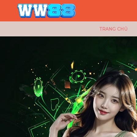
Bỏ
qua
nội
dung
TRANG CHỦ