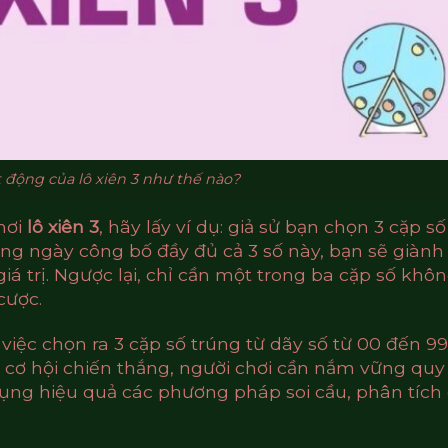
 động của lô xiên 3 như thế nào?
hơi
lô xiên 3
, hãy lấy ví dụ: giả sử bạn chọn 3 cặp s
rong ngày công bố đầy đủ cả 3 số này, bạn sẽ giành
á trị. Ngược lại, chỉ cần một trong ba cặp số khô
cược.
iệc chọn ra 3 cặp số trúng từ dãy số từ 00 đến 99 
cơ hội chiến thắng, người chơi cần nắm vững quy
 dụng hiệu quả các phương pháp soi cầu, phân tích