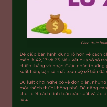
Cách thức hoạt
Để giúp bạn hình dung rõ hơn về cách c
mắn là 42, 17 và 23. Nếu kết quả xổ số t
chiến thắng và nhận được phần thưởng gi
xuất hiện, bạn sẽ mất toàn bộ số tiền đã 
Dù luật chơi nghe có vẻ đơn giản, nhưng v
một thách thức không nhỏ. Để nâng cao 
chơi, biết cách tính toán xác suất và áp
liệu.