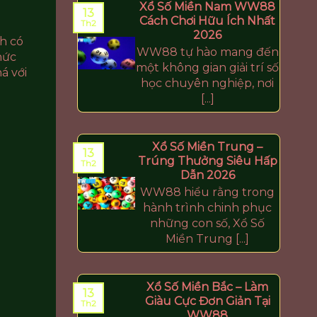
Xổ Số Miền Nam WW88
13
Cách Chơi Hữu Ích Nhất
Th2
2026
h có
WW88 tự hào mang đến
hức
một không gian giải trí số
á với
học chuyên nghiệp, nơi
[...]
Xổ Số Miền Trung –
13
Trúng Thưởng Siêu Hấp
Th2
Dẫn 2026
WW88 hiểu rằng trong
hành trình chinh phục
những con số, Xổ Số
Miền Trung [...]
Xổ Số Miền Bắc – Làm
13
Giàu Cực Đơn Giản Tại
Th2
WW88