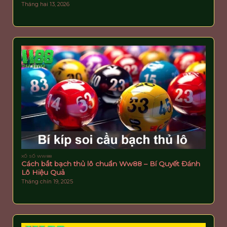
Tháng hai 13, 2026
XỔ SỐ WW88
Cách bắt bạch thủ lô chuẩn Ww88 – Bí Quyết Đánh
Lô Hiệu Quả
Tháng chín 19, 2025