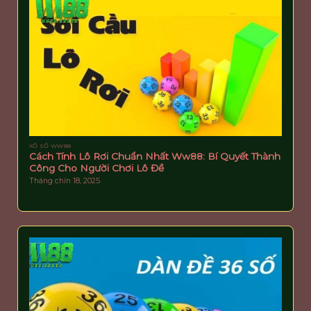
XỔ SỐ WW88
Cách Tính Lô Rơi Chuẩn Nhất Ww88: Bí Quyết Thành
Công Cho Người Chơi Lô Đề
Tháng chín 18, 2025