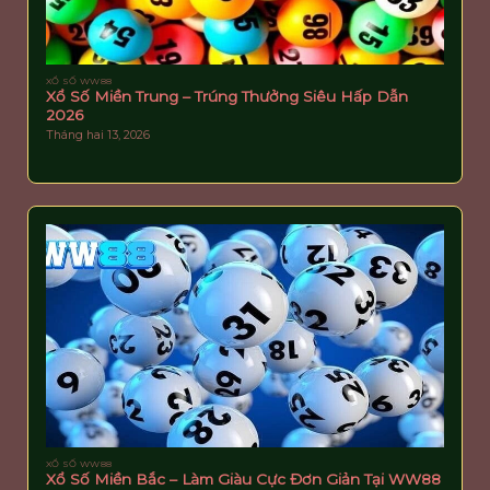
XỔ SỐ WW88
Xổ Số Miền Trung – Trúng Thưởng Siêu Hấp Dẫn
2026
Tháng hai 13, 2026
XỔ SỐ WW88
Xổ Số Miền Bắc – Làm Giàu Cực Đơn Giản Tại WW88