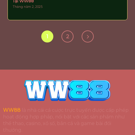
Tại WW88
Tháng năm 2, 2025
1
2
WW88
là nhà cái cá cược trực tuyến được cấp phép
hoạt động hợp pháp, nổi bật với các sản phẩm như
thể thao, casino, xổ số, bắn cá và game bài đổi
thưởng.