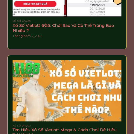
XỔ SỐ WW88
Xổ Số Vietlott 6/55: Chơi Sao Và Có Thể Trúng Bao
Nhiêu ?
Tháng năm 2, 2025
XỔ SỐ WW88
Tìm Hiểu Xổ Số Vietlott Mega & Cách Chơi Dễ Hiểu