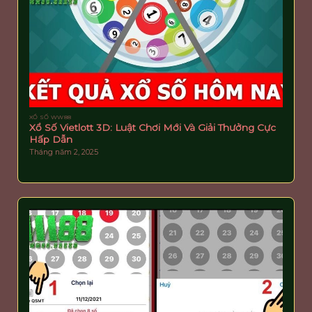
XỔ SỐ WW88
Xổ Số Vietlott 3D: Luật Chơi Mới Và Giải Thưởng Cực
Hấp Dẫn
Tháng năm 2, 2025