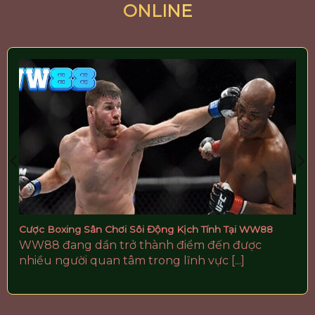
ONLINE
Cược Boxing Sân Chơi Sôi Động Kịch Tính Tại WW88
WW88 đang dần trở thành điểm đến được
nhiều người quan tâm trong lĩnh vực [...]