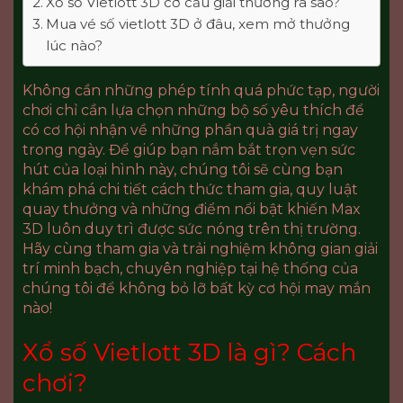
Xổ số Vietlott 3D cơ cấu giải thưởng ra sao?
Mua vé số vietlott 3D ở đâu, xem mở thưởng
lúc nào?
Không cần những phép tính quá phức tạp, người
chơi chỉ cần lựa chọn những bộ số yêu thích để
có cơ hội nhận về những phần quà giá trị ngay
trong ngày. Để giúp bạn nắm bắt trọn vẹn sức
hút của loại hình này, chúng tôi sẽ cùng bạn
khám phá chi tiết cách thức tham gia, quy luật
quay thưởng và những điểm nổi bật khiến Max
3D luôn duy trì được sức nóng trên thị trường.
Hãy cùng tham gia và trải nghiệm không gian giải
trí minh bạch, chuyên nghiệp tại hệ thống của
chúng tôi để không bỏ lỡ bất kỳ cơ hội may mắn
nào!
Xổ số Vietlott 3D là gì? Cách
chơi?