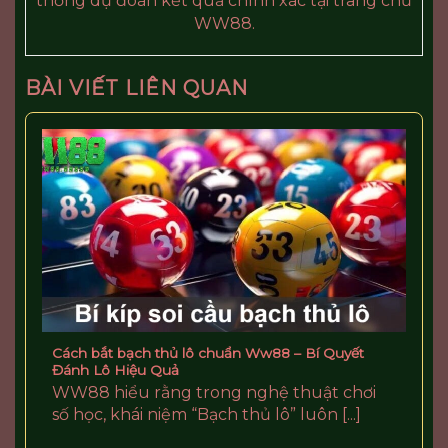
thống dự đoán kết quả chính xác tại trang chủ
WW88.
BÀI VIẾT LIÊN QUAN
Cách bắt bạch thủ lô chuẩn Ww88 – Bí Quyết
Đánh Lô Hiệu Quả
WW88 hiểu rằng trong nghệ thuật chơi
số học, khái niệm “Bạch thủ lô” luôn [...]