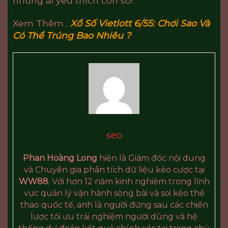
những ai yêu thích con số!
Xem Thêm :
Xổ Số Vietlott 6/55: Chơi Sao Và
Có Thể Trúng Bao Nhiêu ?
seo
Phan Hoàng Long
hiện là Giám đốc nội dung
và Chuyên gia phân tích dữ liệu kèo cược tại
WW88
. Với hơn 12 năm kinh nghiệm trong lĩnh
vực quản lý vận hành sòng bài và soi kèo thể
thao quốc tế, anh là người đứng sau các chiến
lược tối ưu trải nghiệm người dùng và hệ