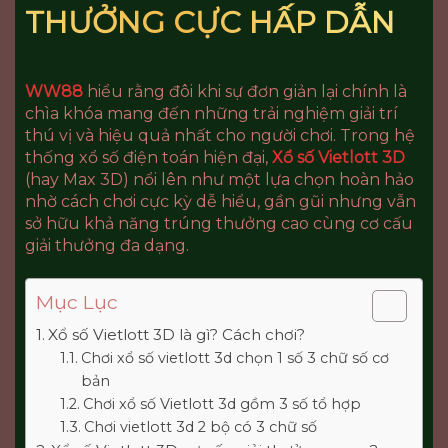
THƯỞNG CỰC HẤP DẪN
WW88
hiểu rằng đôi khi sự đơn giản lại chính là
chìa khóa mang đến những trải nghiệm giải trí
thú vị và hiệu quả nhất cho người chơi. Trong hệ
thống xổ số điện toán hiện đại,
Xổ số Vietlott 3D
(hay Max 3D) nổi lên như một lựa chọn hoàn hảo
nhờ cách chơi cực kỳ dễ hiểu, gần gũi nhưng vẫn
sở hữu khả năng trúng thưởng cao cùng cơ cấu
giải thưởng đa dạng.
Mục Lục
Xổ số Vietlott 3D là gì? Cách chơi?
Chơi xổ số vietlott 3d chọn 1 số 3 chữ số cơ
bản
Chơi xổ số Vietlott 3d gồm 3 số tổ hợp
Chơi vietlott 3d 2 bộ có 3 chữ số