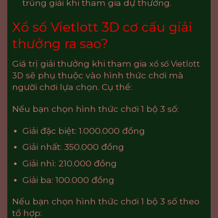
trúng giải khi tham gia dự thưởng.
Xổ số Vietlott 3D cơ cấu giải
thưởng ra sao?
Giá trị giải thưởng khi tham gia
xổ số Vietlott
sẽ phụ thuộc vào hình thức chơi mà
3D
người chơi lựa chọn. Cụ thể:
Nếu bạn chọn hình thức chơi 1 bộ 3 số:
Giải đặc biệt: 1.000.000 đồng
Giải nhất: 350.000 đồng
Giải nhì: 210.000 đồng
Giải ba: 100.000 đồng
Nếu bạn chọn hình thức chơi 1 bộ 3 số theo
tổ hợp: