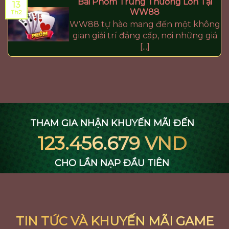
Bài Phỏm Trúng Thưởng Lớn Tại
13
WW88
Th2
WW88 tự hào mang đến một không
gian giải trí đẳng cấp, nơi những giá
[...]
THAM GIA NHẬN KHUYẾN MÃI ĐẾN
123.456.679 VND
CHO LẦN NẠP ĐẦU TIÊN
TIN TỨC VÀ KHUYẾN MÃI GAME