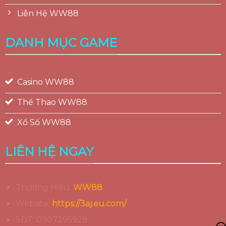
Liên Hệ WW88
DANH MỤC GAME
Casino WW88
Thể Thao WW88
Xổ Số WW88
LIÊN HỆ NGAY
Thương Hiệu:
WW88
Website:
https://3aj.eu.com/
SĐT: 0907295928