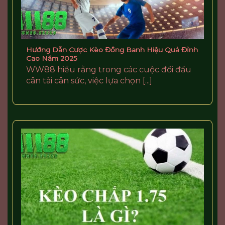
Hướng Dẫn Cược Kèo Đồng Banh Hiệu Quả Đỉnh
Cao Năm 2025
WW88 hiểu rằng trong các cuộc đối đầu
cân tài cân sức, việc lựa chọn [...]