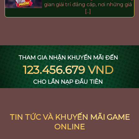
gian giải trí đẳng cấp, nơi những giá
[...]
THAM GIA NHẬN KHUYẾN MÃI ĐẾN
123.456.679 VND
CHO LẦN NẠP ĐẦU TIÊN
TIN TỨC VÀ KHUYẾN MÃI GAME
ONLINE