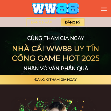
Bỏ
qua
nội
dung
ĐĂNG NHẬP
ĐĂNG KÝ
CÙNG THAM GIA NGAY
NHÀ CÁI WW88 UY TÍN
CỔNG GAME HOT 2025
NHẬN VÔ VÀN PHẦN QUÀ
ĐĂNG KÍ THAM GIA NGAY