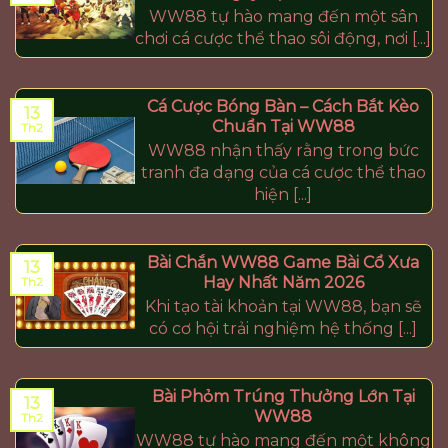
WW88 tự hào mang đến một sân
chơi cá cược thể thao sôi động, nơi [...]
Cá Cược Bóng Bàn – Cách Bắt Kèo
13
Chuẩn Tại WW88
Th2
WW88 nhận thấy rằng trong bức
tranh đa dạng của cá cược thể thao
hiện [...]
Bài Chắn WW88 Game Bài Cổ Xưa
13
Hay Nhất Năm 2026
Th2
Khi tạo tài khoản tại WW88, bạn sẽ
có cơ hội trải nghiệm hệ thống [...]
Bài Phỏm Trúng Thưởng Lớn Tại
13
WW88
Th2
WW88 tự hào mang đến một không