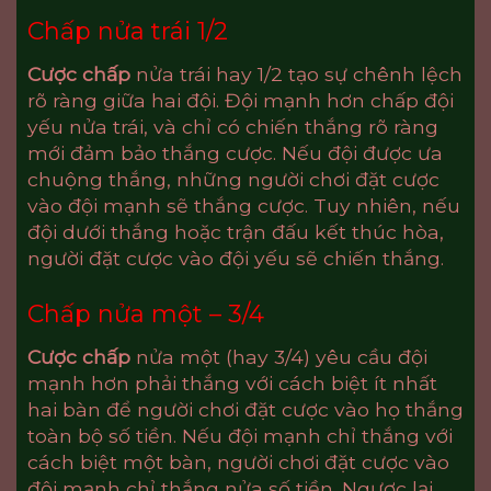
Chấp nửa trái 1/2
Cược chấp
nửa trái hay 1/2 tạo sự chênh lệch
rõ ràng giữa hai đội. Đội mạnh hơn chấp đội
yếu nửa trái, và chỉ có chiến thắng rõ ràng
mới đảm bảo thắng cược. Nếu đội được ưa
chuộng thắng, những người chơi đặt cược
vào đội mạnh sẽ thắng cược. Tuy nhiên, nếu
đội dưới thắng hoặc trận đấu kết thúc hòa,
người đặt cược vào đội yếu sẽ chiến thắng.
Chấp nửa một – 3/4
Cược chấp
nửa một (hay 3/4) yêu cầu đội
mạnh hơn phải thắng với cách biệt ít nhất
hai bàn để người chơi đặt cược vào họ thắng
toàn bộ số tiền. Nếu đội mạnh chỉ thắng với
cách biệt một bàn, người chơi đặt cược vào
đội mạnh chỉ thắng nửa số tiền. Ngược lại,