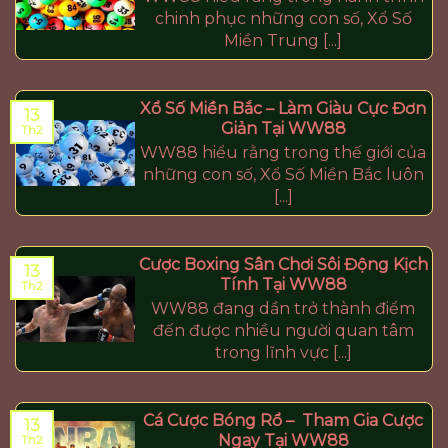
chinh phục những con số, Xổ Số
Miền Trung [...]
Xổ Số Miền Bắc – Làm Giàu Cực Đơn
13
Giản Tại WW88
Th2
WW88 hiểu rằng trong thế giới của
những con số, Xổ Số Miền Bắc luôn
[...]
Cược Boxing Sân Chơi Sôi Động Kịch
13
Tính Tại WW88
Th2
WW88 đang dần trở thành điểm
đến được nhiều người quan tâm
trong lĩnh vực [...]
Cá Cược Bóng Rổ – Tham Gia Cược
13
Ngay Tại WW88
Th2