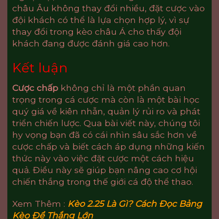
châu Âu không thay đổi nhiều, đặt cược vào
đội khách có thể là lựa chọn hợp lý, vì sự
thay đổi trong kèo châu Á cho thấy đội
khách đang được đánh giá cao hơn.
Kết luận
Cược chấp
không chỉ là một phần quan
trọng trong cá cược mà còn là một bài học
quý giá về kiên nhẫn, quản lý rủi ro và phát
triển chiến lược. Qua bài viết này, chúng tôi
hy vọng bạn đã có cái nhìn sâu sắc hơn về
cược chấp và biết cách áp dụng những kiến
thức này vào việc đặt cược một cách hiệu
quả. Điều này sẽ giúp bạn nâng cao cơ hội
chiến thắng trong thế giới cá độ thể thao.
Xem Thêm :
Kèo 2.25 Là Gì? Cách Đọc Bảng
Kèo Để Thắng Lớn