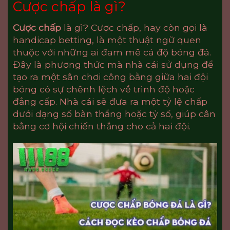
Cược chấp là gì?
Cược chấp
là gì? Cược chấp, hay còn gọi là
handicap betting, là một thuật ngữ quen
thuộc với những ai đam mê cá độ bóng đá.
Đây là phương thức mà nhà cái sử dụng để
tạo ra một sân chơi công bằng giữa hai đội
bóng có sự chênh lệch về trình độ hoặc
đẳng cấp. Nhà cái sẽ đưa ra một tỷ lệ chấp
dưới dạng số bàn thắng hoặc tỷ số, giúp cân
bằng cơ hội chiến thắng cho cả hai đội.