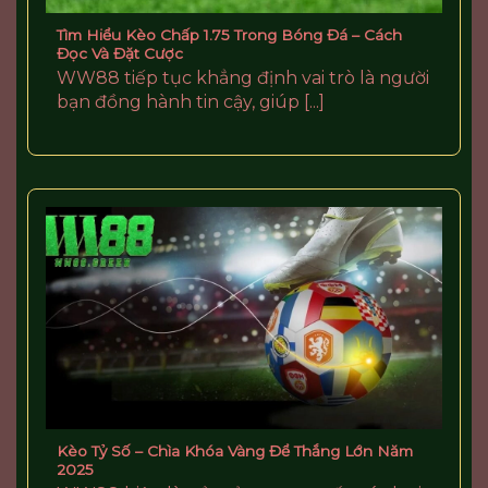
Tìm Hiểu Kèo Chấp 1.75 Trong Bóng Đá – Cách
Đọc Và Đặt Cược
WW88 tiếp tục khẳng định vai trò là người
bạn đồng hành tin cậy, giúp [...]
Kèo Tỷ Số – Chìa Khóa Vàng Để Thắng Lớn Năm
2025