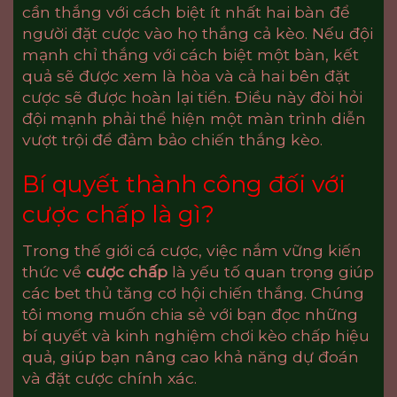
cần thắng với cách biệt ít nhất hai bàn để
người đặt cược vào họ thắng cả kèo. Nếu đội
mạnh chỉ thắng với cách biệt một bàn, kết
quả sẽ được xem là hòa và cả hai bên đặt
cược sẽ được hoàn lại tiền. Điều này đòi hỏi
đội mạnh phải thể hiện một màn trình diễn
vượt trội để đảm bảo chiến thắng kèo.
Bí quyết thành công đối với
cược chấp là gì?
Trong thế giới cá cược, việc nắm vững kiến
thức về
cược chấp
là yếu tố quan trọng giúp
các bet thủ tăng cơ hội chiến thắng. Chúng
tôi mong muốn chia sẻ với bạn đọc những
bí quyết và kinh nghiệm chơi kèo chấp hiệu
quả, giúp bạn nâng cao khả năng dự đoán
và đặt cược chính xác.