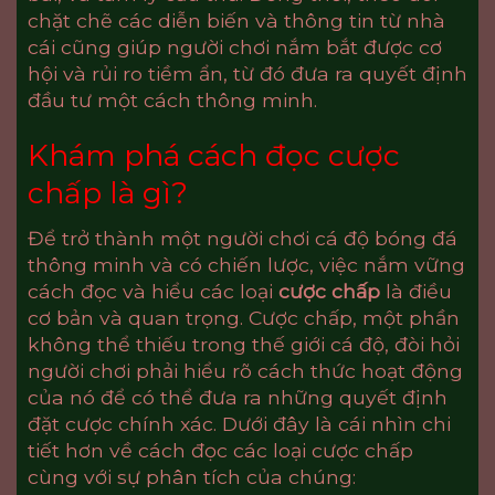
chặt chẽ các diễn biến và thông tin từ nhà
cái cũng giúp người chơi nắm bắt được cơ
hội và rủi ro tiềm ẩn, từ đó đưa ra quyết định
đầu tư một cách thông minh.
Khám phá cách đọc cược
chấp là gì?
Để trở thành một người chơi cá độ bóng đá
thông minh và có chiến lược, việc nắm vững
cách đọc và hiểu các loại
cược chấp
là điều
cơ bản và quan trọng. Cược chấp, một phần
không thể thiếu trong thế giới cá độ, đòi hỏi
người chơi phải hiểu rõ cách thức hoạt động
của nó để có thể đưa ra những quyết định
đặt cược chính xác. Dưới đây là cái nhìn chi
tiết hơn về cách đọc các loại cược chấp
cùng với sự phân tích của chúng: